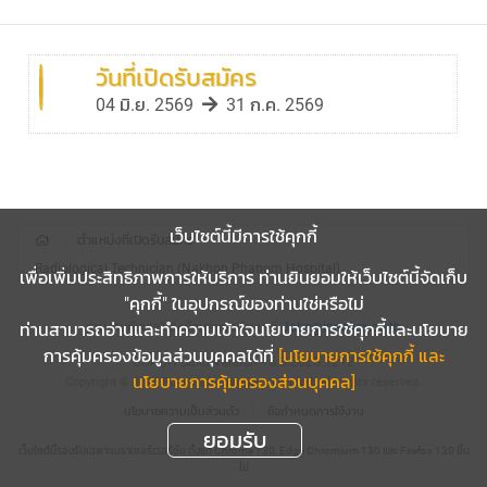
วันที่เปิดรับสมัคร
04 มิ.ย. 2569
31 ก.ค. 2569
เว็บไซต์นี้มีการใช้คุกกี้
ตำแหน่งที่เปิดรับสมัคร
Radiological Technician (Nakhon Phanom Hospital)
เพื่อเพิ่มประสิทธิภาพการให้บริการ ท่านยินยอมให้เว็บไซต์นี้จัดเก็บ
"คุกกี้" ในอุปกรณ์ของท่านใช่หรือไม่
ท่านสามารถอ่านและทำความเข้าใจนโยบายการใช้คุกคี้และนโยบาย
ร่วมงานกับเรา? ส่งข้อมูลของท่านมาที่
Jobs@innovex.co.th
การคุ้มครองข้อมูลส่วนบุคคลได้ที่
[นโยบายการใช้คุกกี้ และ
COACH
Build Version 15.0.2025.1212
นโยบายการคุ้มครองส่วนบุคคล]
Copyright © 2026 Puumsoft Company Limited.
All rights reserved.
นโยบายความเป็นส่วนตัว
ข้อกำหนดการใช้งาน
ยอมรับ
เว็บไซต์นี้รองรับเฉพาะเบราเซอร์เวอร์ชัน ตั้งแต่ Chrome 130, Edge Chromium 130 และ Firefox 130 ขึ้น
ไป