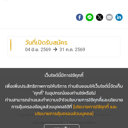
วันที่เปิดรับสมัคร
04 มิ.ย. 2569
31 ก.ค. 2569
เว็บไซต์นี้มีการใช้คุกกี้
ตำแหน่งที่เปิดรับสมัคร
Administrations Support Officer (NEB)
เพื่อเพิ่มประสิทธิภาพการให้บริการ ท่านยินยอมให้เว็บไซต์นี้จัดเก็บ
"คุกกี้" ในอุปกรณ์ของท่านใช่หรือไม่
ท่านสามารถอ่านและทำความเข้าใจนโยบายการใช้คุกคี้และนโยบาย
ร่วมงานกับเรา? ส่งข้อมูลของท่านมาที่
Jobs@innovex.co.th
การคุ้มครองข้อมูลส่วนบุคคลได้ที่
[นโยบายการใช้คุกกี้ และ
COACH
Build Version 15.0.2025.1212
นโยบายการคุ้มครองส่วนบุคคล]
Copyright © 2026 Puumsoft Company Limited.
All rights reserved.
นโยบายความเป็นส่วนตัว
ข้อกำหนดการใช้งาน